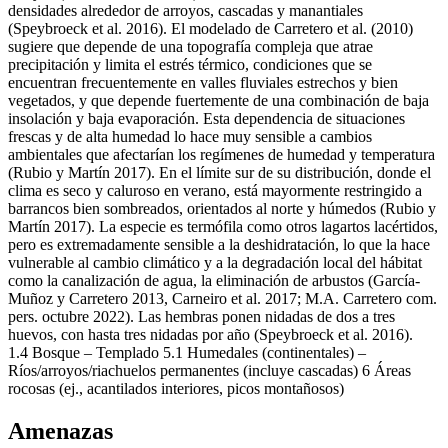
densidades alrededor de arroyos, cascadas y manantiales
(Speybroeck et al. 2016). El modelado de Carretero et al. (2010)
sugiere que depende de una topografía compleja que atrae
precipitación y limita el estrés térmico, condiciones que se
encuentran frecuentemente en valles fluviales estrechos y bien
vegetados, y que depende fuertemente de una combinación de baja
insolación y baja evaporación. Esta dependencia de situaciones
frescas y de alta humedad lo hace muy sensible a cambios
ambientales que afectarían los regímenes de humedad y temperatura
(Rubio y Martín 2017). En el límite sur de su distribución, donde el
clima es seco y caluroso en verano, está mayormente restringido a
barrancos bien sombreados, orientados al norte y húmedos (Rubio y
Martín 2017). La especie es termófila como otros lagartos lacértidos,
pero es extremadamente sensible a la deshidratación, lo que la hace
vulnerable al cambio climático y a la degradación local del hábitat
como la canalización de agua, la eliminación de arbustos (García-
Muñoz y Carretero 2013, Carneiro et al. 2017; M.A. Carretero com.
pers. octubre 2022). Las hembras ponen nidadas de dos a tres
huevos, con hasta tres nidadas por año (Speybroeck et al. 2016).
1.4
Bosque – Templado
5.1
Humedales (continentales) –
Ríos/arroyos/riachuelos permanentes (incluye cascadas)
6
Áreas
rocosas (ej., acantilados interiores, picos montañosos)
Amenazas