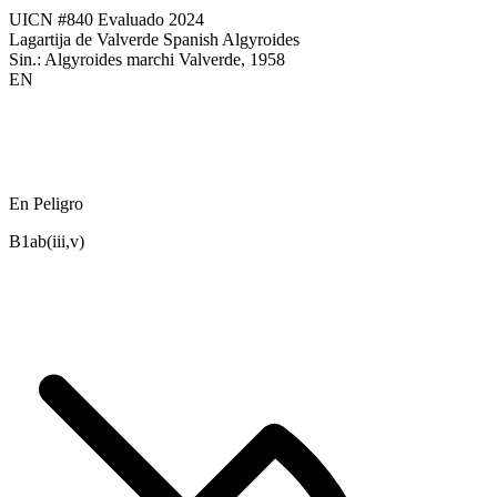
UICN #840
Evaluado 2024
Lagartija de Valverde
Spanish Algyroides
Sin.:
Algyroides marchi Valverde, 1958
EN
En Peligro
B1ab(iii,v)