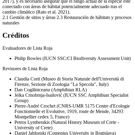
2017), y es necesario asegurar que el rango actual de la especie esté
conectado con áreas de hábitat potencialmente adecuado tras el
cambio climático (Rato et al. 2021).
2.1
Gestión de sitios y áreas
2.3
Restauración de hábitats y procesos
naturales
Créditos
Evaluadores de Lista Roja
Philip Bowles (IUCN SSC/CI Biodiversity Assessment Unit)
Revisores de Lista Roja
Claudia Corti (Museo di Storia Naturale dell'Università di
Firenze, Sezione di Zoologia "La Specola", Italy)
Dan Cogălniceanu (Amphibian RLA)
Jelka Crnobrnja-Isailović (IUCN SSC Amphibian Specialist
Group)
Pierre-André Crochet (CNRS-UMR 5175 Centre d'Ecologie
Fonctionnelle et Evolutive, 1919, route de Mende, 34293
Montpellier cedex 5, France)
Petros Lymberakis (Natural History Museum of Crete -
University of Crete)
Daniel Jablonski (Comenius University in Bratislava)