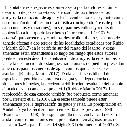
El hábitat de esta especie está amenazado por la deforestación, el
desarrollo de pistas forestales, la erosión de las riberas de los
arroyos, la extracción de agua y los incendios forestales, junto con la
construcción de infraestructura turística (incluyendo áreas de picnic,
campamentos y miradores), presas, parques eólicos y muros de
contención a lo largo de las riberas (Carretero et al. 2010). Se
observó que carreteras y caminos, desarrollo urbano y pastoreo de
ganado afectan a dos tercios de las localidades estudiadas por Rubio
y Martín (2017) en la periferia sur del rango del lagarto, y estas
amenazas están extendidas a lo largo del rango que estos autores
predicen en esta área. La canalización de arroyos, la erosión tras la
tala y la destrucción de estanques tradicionales de piedra representan
amenazas para los cuerpos de agua con los que la especie está
asociada (Rubio y Martín 2017). Dada la alta sensibilidad de la
especie a la pérdida evaporativa de agua y su dependencia de
situaciones húmedas, la creciente aridificación resultante del cambio
climático es una amenaza potencial (Rubio y Martín 2017). La
recolección de esta especie también fue propuesta como amenaza
por Carretero et al. (2010). La especie también puede estar
amenazada por la depredación de gatos y ratas. La precipitación en
Andalucía ya había disminuido en los 30 años previos a 1998
(Romero et al. 1998). Se espera que Iberia se vuelva cada vez más
árida - con disminuciones en la precipitación en algunas áreas de
hasta un 14% - para finales del siglo XXI (Sumner et al. 2003). Se