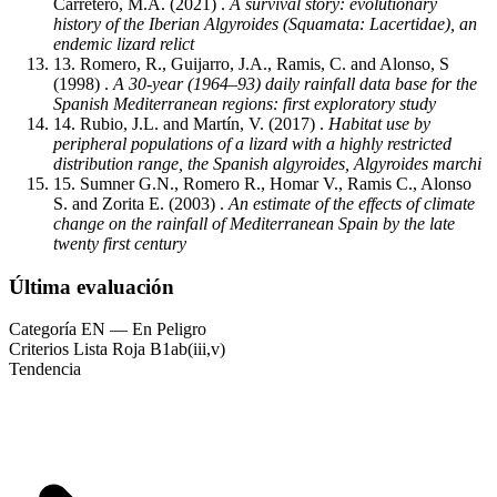
Carretero, M.A.
(2021) .
A survival story: evolutionary
history of the Iberian Algyroides (Squamata: Lacertidae), an
endemic lizard relict
13.
Romero, R., Guijarro, J.A., Ramis, C. and Alonso, S
(1998) .
A 30-year (1964–93) daily rainfall data base for the
Spanish Mediterranean regions: first exploratory study
14.
Rubio, J.L. and Martín, V.
(2017) .
Habitat use by
peripheral populations of a lizard with a highly restricted
distribution range, the Spanish algyroides, Algyroides marchi
15.
Sumner G.N., Romero R., Homar V., Ramis C., Alonso
S. and Zorita E.
(2003) .
An estimate of the effects of climate
change on the rainfall of Mediterranean Spain by the late
twenty first century
Última evaluación
Categoría
EN — En Peligro
Criterios Lista Roja
B1ab(iii,v)
Tendencia