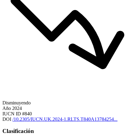
Disminuyendo
Año
2024
IUCN ID
#840
DOI
/10.2305/IUCN.UK.2024-1.RLTS.T840A13784254...
Clasificación