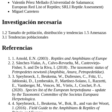
Valentín Pérez Mellado (Universidad de Salamanca;
European Red List of Reptiles; SRLI Reptile Assessment)
Miguel Carretero
Investigación necesaria
1.2
Tamaño de población, distribución y tendencias
1.5
Amenazas
3.1
Tendencias poblacionales
Referencias
1.
Arnold, E.N.
(2003) .
Reptiles and Amphibians of Europe
2.
Sánchez-Vialas, A., Calvo-Revuelta, M., Castroviejo-
Fisher, S. and De la Riva, I.
(2018) .
The taxonomic status of
Petropedetes newtonii (Amphibia, Anura, Petropedetidae).
3.
Speybroeck, J., Beukema, W., Dufresnes, C., Fritz, U.,
Jablonski, D., Lymberakis, P., Martínez-Solano, I., Razzetti,
E., Vamberger, M., Vences, M., Vörös, J., Crochet, P.-A.
(2020) .
Species list of the European herpetofauna – update
by the Taxonomic Committee of the Societas Europaea
Herpetologica.
4.
Speybroeck, J., Beukema, W., Bok, B., and van der Woort,
J.
(2016) .
Field Guide to the Amphibians & Reptiles of