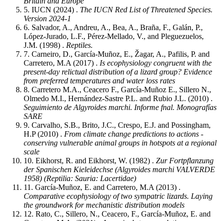
Britain and Europe
5.
IUCN
(2024) .
The IUCN Red List of Threatened Species.
Version 2024-1
6.
Salvador, A., Andreu, A., Bea, A., Braña, F., Galán, P.,
López-Jurado, L.F., Pérez-Mellado, V., and Pleguezuelos,
J.M.
(1998) .
Reptiles.
7.
Carneiro, D., García-Muñoz, E., Žagar, A., Pafilis, P. and
Carretero, M.A
(2017) .
Is ecophysiology congruent with the
present-day relictual distribution of a lizard group? Evidence
from preferred temperatures and water loss rates
8.
Carretero M.A., Ceacero F., García-Muñoz E., Sillero N.,
Olmedo M.I., Hernández-Sastre P.L. and Rubio J.L.
(2010) .
Seguimiento de Algyroides marchi. Informe fnal. Monografías
SARE
9.
Carvalho, S.B., Brito, J.C., Crespo, E.J. and Possingham,
H.P
(2010) .
From climate change predictions to actions -
conserving vulnerable animal groups in hotspots at a regional
scale
10.
Eikhorst, R. and Eikhorst, W.
(1982) .
Zur Fortpflanzung
der Spanischen Kieleidechse (Algyroides marchi VALVERDE
1958) (Reptilia: Sauria: Lacertidae)
11.
García-Muñoz, E. and Carretero, M.A
(2013) .
Comparative ecophysiology of two sympatric lizards. Laying
the groundwork for mechanistic distribution models
12.
Rato, C., Sillero, N., Ceacero, F., García-Muñoz, E. and